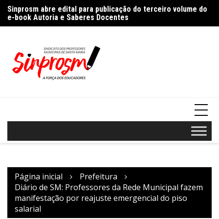
Ir
%
Sinprosm abre edital para publicação do terceiro volume do
Pr
para
e-book Autoria e Saberes Docentes
“A
o
conteúdo
Página inicial
Prefeitura
Diário de SM: Professores da Rede Municipal fazem
manifestação por reajuste emergencial do piso
salarial