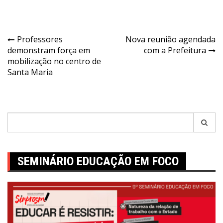
Navegação
Professores
Nova reunião agendada
demonstram força em
com a Prefeitura
de
mobilização no centro de
Post
Santa Maria
Pesquisar
por:
SEMINÁRIO EDUCAÇÃO EM FOCO