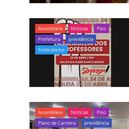
Assembleia
Notícias
Piso
Prefeitura
previdência
Sindicalismo
Assembleia
Notícias
Piso
Plano de Carreira
previdência