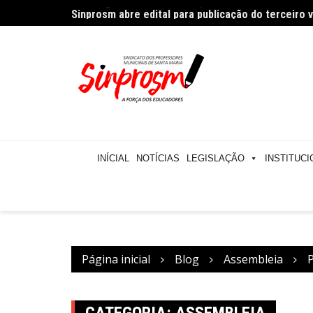
Ir
Sinprosm abre edital para publicação do terceiro
para
o
conteúdo
INÍCIAL
NOTÍCIAS
LEGISLAÇÃO
INSTITUCI
Página inicial
Blog
Assembleia
CATEGORIA:
ASSEMBLEIA