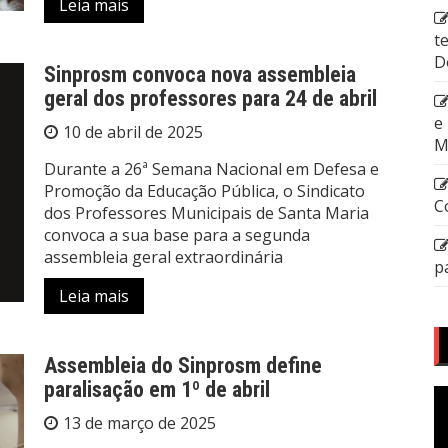
Leia mais
t
D
Sinprosm convoca nova assembleia
geral dos professores para 24 de abril
e
10 de abril de 2025
M
Durante a 26ª Semana Nacional em Defesa e
Promoção da Educação Pública, o Sindicato
C
dos Professores Municipais de Santa Maria
convoca a sua base para a segunda
assembleia geral extraordinária
p
Leia mais
Assembleia do Sinprosm define
paralisação em 1º de abril
T
d
13 de março de 2025
v