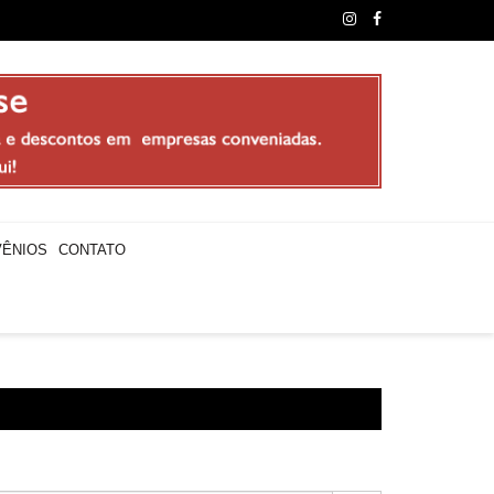
sores municipais realizam paralisação e promovem “Arraial do C
ÊNIOS
CONTATO