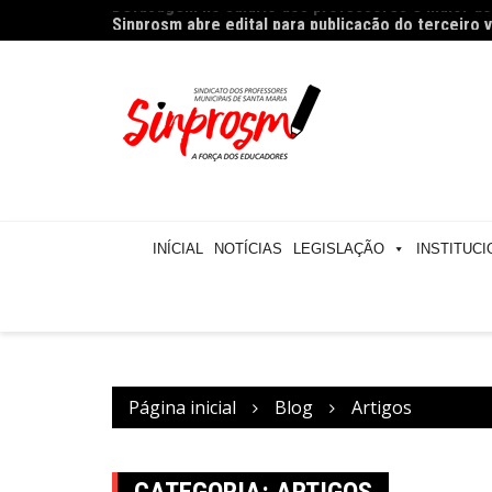
Ir
Sinprosm abre edital para publicação do terceiro
para
o
conteúdo
INÍCIAL
NOTÍCIAS
LEGISLAÇÃO
INSTITUCI
Página inicial
Blog
Artigos
CATEGORIA:
ARTIGOS