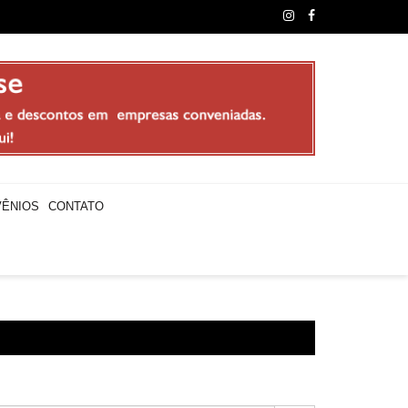
sores municipais realizam paralisação e promovem “Arraial do C
ÊNIOS
CONTATO