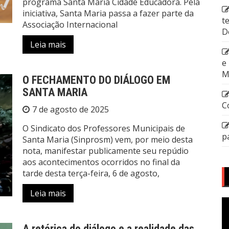
programa Santa Maria Cidade Educadora. Pela
iniciativa, Santa Maria passa a fazer parte da
t
Associação Internacional
D
Leia mais
e
M
O FECHAMENTO DO DIÁLOGO EM
SANTA MARIA
C
7 de agosto de 2025
O Sindicato dos Professores Municipais de
p
Santa Maria (Sinprosm) vem, por meio desta
nota, manifestar publicamente seu repúdio
aos acontecimentos ocorridos no final da
tarde desta terça-feira, 6 de agosto,
Leia mais
T
d
v
A retórica do diálogo e a realidade das