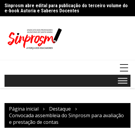
Ir
%
Sinprosm abre edital para publicação do terceiro volume do
Pr
para
e-book Autoria e Saberes Docentes
“A
o
conteúdo
Página inicial
Destaque
Convocada assembleia do Sinprosm para avaliação
e prestação de contas