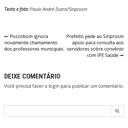
Texto e foto:
Paulo André Dutra/Sinprosm
Navegação
Pozzobom ignora
Prefeito pede ao Sinprosm
novamente chamamento
apoio para consulta aos
de
dos professores municipais
servidores sobre convênio
Post
com IPE Saúde
DEIXE COMENTÁRIO
Você precisa fazer o
login
para publicar um comentário.
Pesquisar
por: