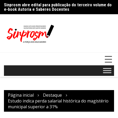
Ir
%
Sinprosm abre edital para publicação do terceiro volume do
Pr
para
e-book Autoria e Saberes Docentes
“A
o
conteúdo
Página inicial
Destaque
Estudo indica perda salarial histórica do magistério
municipal superior a 31%