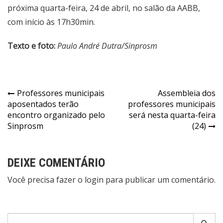
próxima quarta-feira, 24 de abril, no salão da AABB,
com início às 17h30min.
Texto e foto:
Paulo André Dutra/Sinprosm
Navegação
Professores municipais
Assembleia dos
aposentados terão
professores municipais
de
encontro organizado pelo
será nesta quarta-feira
Post
Sinprosm
(24)
DEIXE COMENTÁRIO
Você precisa fazer o
login
para publicar um comentário.
Pesquisar