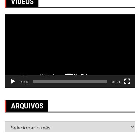
VÍDEOS
Tocador
de
vídeo
00:00
01:21
ARQUIVOS
Arquivos