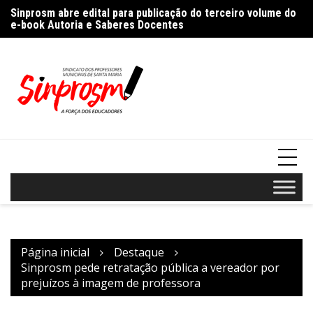
Ir
%
Sinprosm abre edital para publicação do terceiro volume do
Pr
para
e-book Autoria e Saberes Docentes
“A
o
conteúdo
Página inicial
Destaque
Sinprosm pede retratação pública a vereador por
prejuízos à imagem de professora