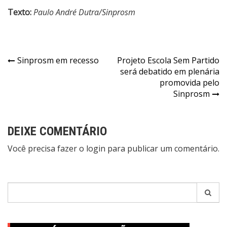
Texto:
Paulo André Dutra/Sinprosm
Navegação
Sinprosm em recesso
Projeto Escola Sem Partido
será debatido em plenária
de
promovida pelo
Post
Sinprosm
DEIXE COMENTÁRIO
Você precisa fazer o
login
para publicar um comentário.
Pesquisar
por: