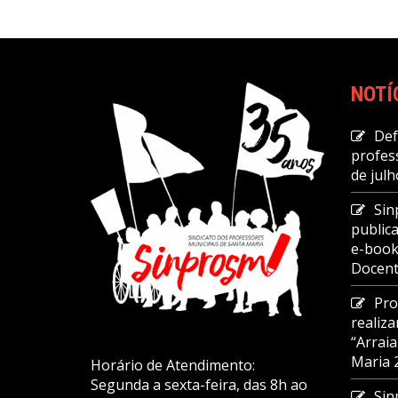
NOTÍ
Def
profes
de julh
Sin
public
e-book
Docent
Pro
realiz
“Arrai
Maria
Horário de Atendimento:
Segunda a sexta-feira, das 8h ao
Sin