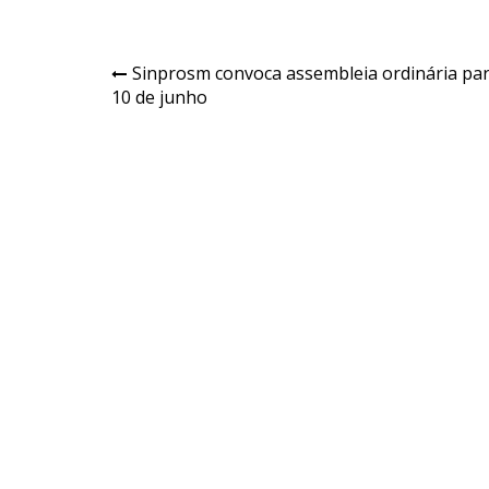
Navegação
Sinprosm convoca assembleia ordinária pa
10 de junho
de
Post