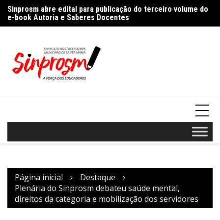
Ir
%
Sinprosm abre edital para publicação do terceiro volume do
Pr
para
e-book Autoria e Saberes Docentes
“A
o
conteúdo
Página inicial
Destaque
Plenária do Sinprosm debateu saúde mental,
direitos da categoria e mobilização dos servidores