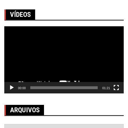
VÍDEOS
Tocador
de
vídeo
00:00
01:21
ARQUIVOS
Arquivos