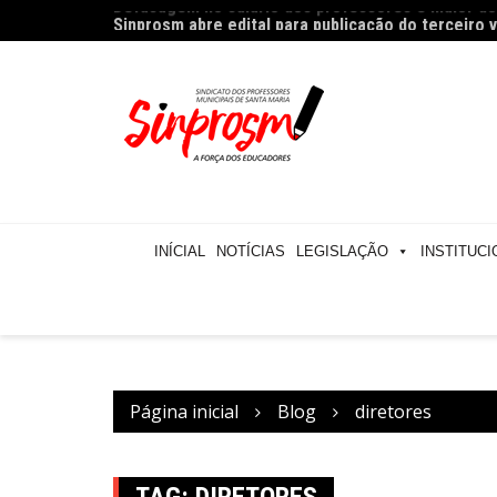
Ir
Sinprosm abre edital para publicação do terceiro
para
o
conteúdo
INÍCIAL
NOTÍCIAS
LEGISLAÇÃO
INSTITUCI
Página inicial
Blog
diretores
TAG:
DIRETORES