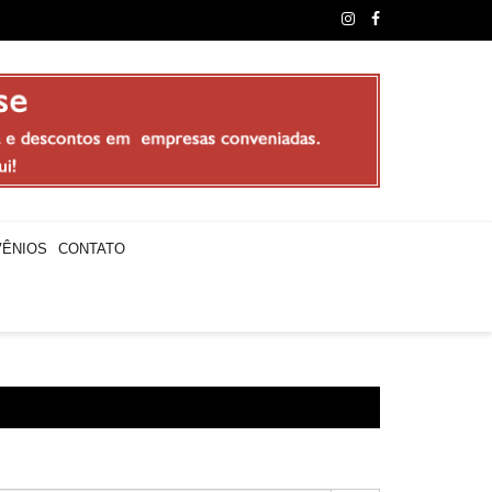
sores municipais realizam paralisação e promovem “Arraial do C
ÊNIOS
CONTATO