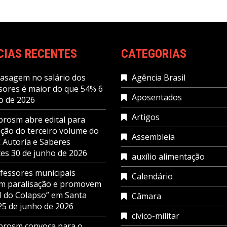
CIAS RECENTES
CATEGORIAS
asagem no salário dos
Agência Brasil
sores é maior do que 54%
6
Aposentados
o de 2026
Artigos
prosm abre edital para
ação do terceiro volume do
Assembleia
 Autoria e Saberes
es
30 de junho de 2026
auxílio alimentação
fessores municipais
Calendário
am paralisação e promovem
al do Colapso” em Santa
Câmara
25 de junho de 2026
cívico-militar
prosm convoca para o