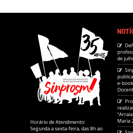
NOTÍ
Def
profes
de julh
Sin
public
e-book
Docent
Pro
realiz
“Arrai
Maria
Horário de Atendimento:
Segunda a sexta-feira, das 8h ao
Sin