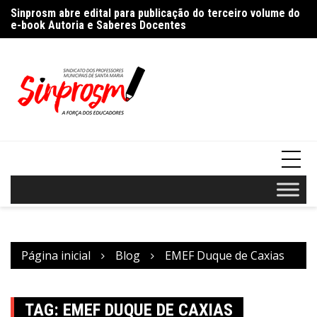
Ir
%
Sinprosm abre edital para publicação do terceiro volume do
Pr
para
e-book Autoria e Saberes Docentes
“A
o
conteúdo
Página inicial
Blog
EMEF Duque de Caxias
TAG:
EMEF DUQUE DE CAXIAS