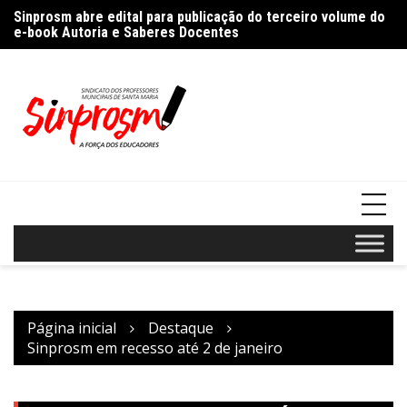
Ir
%
Sinprosm abre edital para publicação do terceiro volume do
Pr
para
e-book Autoria e Saberes Docentes
“A
o
conteúdo
Página inicial
Destaque
Sinprosm em recesso até 2 de janeiro