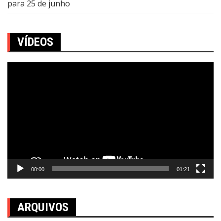
para 25 de junho
VÍDEOS
Tocador
de
vídeo
00:00
01:21
ARQUIVOS